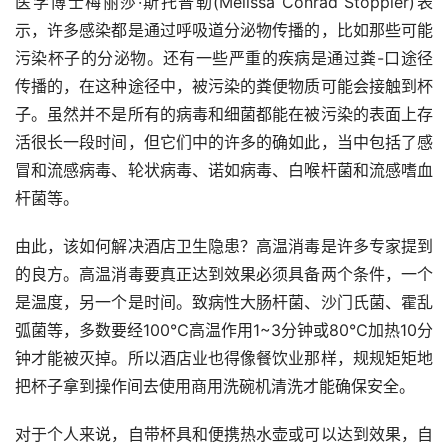
医学博士梅丽莎·斯托普勒(Melissa Conrad Stöppler)表
示，许多感染都是通过呼吸道分泌物传播的，比如那些可能
污染杯子的分泌物。还有一些严重的疾病是通过粪-口途径
传播的，在这种途径中，被污染的粪便物质可能会接触到杯
子。虽然并不是所有的病毒和细菌都能在被污染的表面上存
活很长一段时间，但它们中的许多的确如此，当中包括了感
冒和流感病毒、轮状病毒、诺如病毒、白喉杆菌和流感嗜血
杆菌等。
由此，该如何解决酒店卫生隐患？高温消毒是许多专家提到
的良方。高温消毒要真正达到效果必须具备两个条件，一个
是温度，另一个是时间。致病性大肠杆菌、沙门氏菌、霍乱
弧菌等，多数要经100℃高温作用1~3分钟或80℃加热10分
钟才能被灭掉。所以酒店业也得像餐饮业那样，规规矩矩地
把杯子拿到操作间去使用商用洗碗机清洗才能确保安全。
对于个人来说，自带杯具和便携热水壶或可以达到效果，自