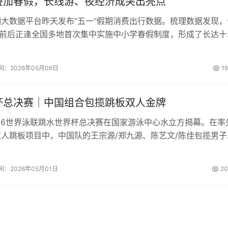
叠加春假，长线游、夜经济成突出亮点
大数据平台昨天发布“五一”假期消费出行数据。梳理数据发现，
期前后正逢全国多地首次集中实施中小学春假制度，形成了长达十
，...
间：2026年05月06日
1
杯总决赛｜中国组合包揽跳板双人金牌
026世界泳联跳水世界杯总决赛在国家游泳中心水立方揭幕。在率
人跳板项目中，中国队的王宗源/郑九源、陈艺文/陈佳包揽男子
...
间：2026年05月01日
20
共
1
页
2
条