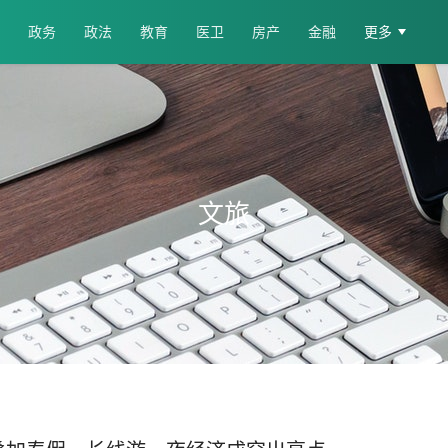
政务
政法
教育
医卫
房产
金融
更多
文旅