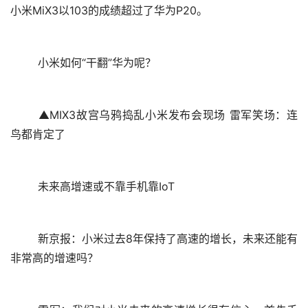
小米MiX3以103的成绩超过了华为P20。
	小米如何“干翻”华为呢？
	▲MIX3故宫乌鸦捣乱小米发布会现场 雷军笑场：连
鸟都肯定了
	未来高增速或不靠手机靠IoT
	新京报：小米过去8年保持了高速的增长，未来还能有
非常高的增速吗？