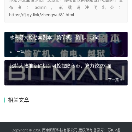
布者：admin，转载请注明出处：
https://fj.qy.link/zhengwu/81.html
冰岛最大抢劫案剧本：偷矿机、偷电、越狱
上一篇
比特大陆推新矿机：可挖掘隐私币，算力较Z9“强
下一篇
相关文章
Copyright © 2026 南京韶韶科技有限公司 版权所有 备案号：
苏ICP备