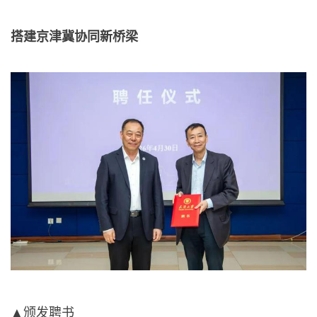
搭建京津冀协同新桥梁
▲颁发聘书